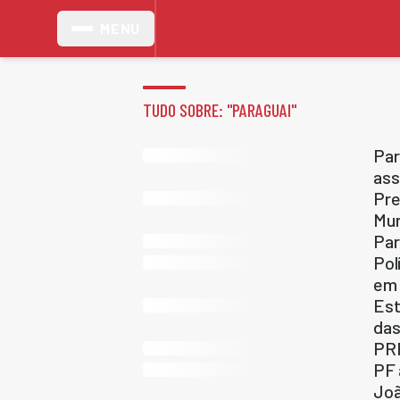
MENU
TUDO SOBRE: "
PARAGUAI
"
Par
ass
Pre
Mu
Par
Pol
em 
Est
das
PRF
PF 
Jo