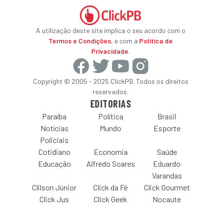
A utilização deste site implica o seu acordo com o
Termos e Condições
, e com a
Política de
Privacidade
.
Copyright © 2005 - 2025 ClickPB. Todos os direitos
reservados.
EDITORIAS
Paraíba
Política
Brasil
Notícias
Mundo
Esporte
Policiais
Cotidiano
Economia
Saúde
Educação
Alfredo Soares
Eduardo
Varandas
Clilson Júnior
Click da Fé
Click Gourmet
Click Jus
Click Geek
Nocaute