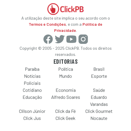
A utilização deste site implica o seu acordo com o
Termos e Condições
, e com a
Política de
Privacidade
.
Copyright © 2005 - 2025 ClickPB. Todos os direitos
reservados.
EDITORIAS
Paraíba
Política
Brasil
Notícias
Mundo
Esporte
Policiais
Cotidiano
Economia
Saúde
Educação
Alfredo Soares
Eduardo
Varandas
Clilson Júnior
Click da Fé
Click Gourmet
Click Jus
Click Geek
Nocaute