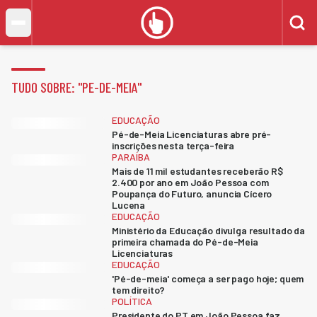
TUDO SOBRE: "
PE-DE-MEIA
"
EDUCAÇÃO
Pé-de-Meia Licenciaturas abre pré-
inscrições nesta terça-feira
PARAÍBA
Mais de 11 mil estudantes receberão R$
2.400 por ano em João Pessoa com
Poupança do Futuro, anuncia Cícero
Lucena
EDUCAÇÃO
Ministério da Educação divulga resultado da
primeira chamada do Pé-de-Meia
Licenciaturas
EDUCAÇÃO
'Pé-de-meia' começa a ser pago hoje; quem
tem direito?
POLÍTICA
Presidente do PT em João Pessoa faz