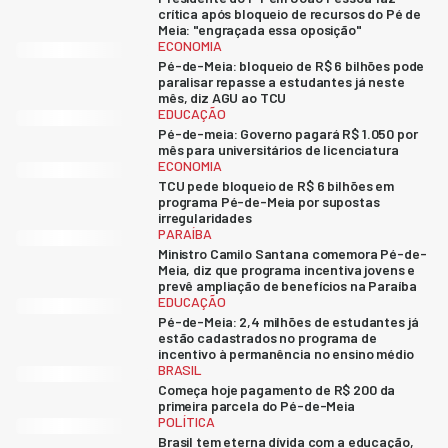
crítica após bloqueio de recursos do Pé de
Meia: "engraçada essa oposição"
ECONOMIA
Pé-de-Meia: bloqueio de R$ 6 bilhões pode
paralisar repasse a estudantes já neste
mês, diz AGU ao TCU
EDUCAÇÃO
Pé-de-meia: Governo pagará R$ 1.050 por
mês para universitários de licenciatura
ECONOMIA
TCU pede bloqueio de R$ 6 bilhões em
programa Pé-de-Meia por supostas
irregularidades
PARAÍBA
Ministro Camilo Santana comemora Pé-de-
Meia, diz que programa incentiva jovens e
prevê ampliação de benefícios na Paraíba
EDUCAÇÃO
Pé-de-Meia: 2,4 milhões de estudantes já
estão cadastrados no programa de
incentivo à permanência no ensino médio
BRASIL
Começa hoje pagamento de R$ 200 da
primeira parcela do Pé-de-Meia
POLÍTICA
Brasil tem eterna dívida com a educação,