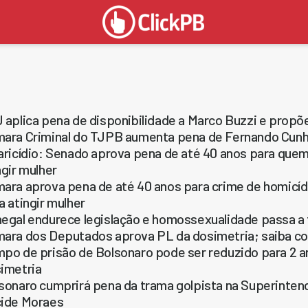
 aplica pena de disponibilidade a Marco Buzzi e propõe
ara Criminal do TJPB aumenta pena de Fernando Cunha
aricídio: Senado aprova pena de até 40 anos para quem 
ngir mulher
ara aprova pena de até 40 anos para crime de homicídi
a atingir mulher
egal endurece legislação e homossexualidade passa a 
ara dos Deputados aprova PL da dosimetria; saiba c
po de prisão de Bolsonaro pode ser reduzido para 2 an
imetria
sonaro cumprirá pena da trama golpista na Superinten
ide Moraes