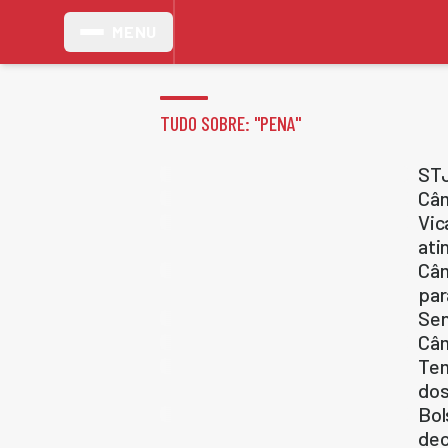
MENU
TUDO SOBRE: "
PENA
"
STJ
Câm
Vic
ati
Câm
par
Sen
Câm
Tem
dos
Bol
dec