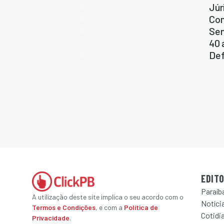
Júr
Com
Sen
40 
Def
EDITO
Paraíb
A utilização deste site implica o seu acordo com o
Notícia
Termos e Condições
, e com a
Política de
Cotidi
Privacidade
.