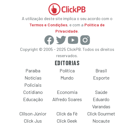
A utilização deste site implica o seu acordo com o
Termos e Condições
, e com a
Política de
Privacidade
.
Copyright © 2005 - 2025 ClickPB. Todos os direitos
reservados.
EDITORIAS
Paraíba
Política
Brasil
Notícias
Mundo
Esporte
Policiais
Cotidiano
Economia
Saúde
Educação
Alfredo Soares
Eduardo
Varandas
Clilson Júnior
Click da Fé
Click Gourmet
Click Jus
Click Geek
Nocaute