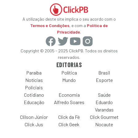
A utilização deste site implica o seu acordo com o
Termos e Condições
, e com a
Política de
Privacidade
.
Copyright © 2005 - 2025 ClickPB. Todos os direitos
reservados.
EDITORIAS
Paraíba
Política
Brasil
Notícias
Mundo
Esporte
Policiais
Cotidiano
Economia
Saúde
Educação
Alfredo Soares
Eduardo
Varandas
Clilson Júnior
Click da Fé
Click Gourmet
Click Jus
Click Geek
Nocaute