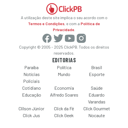
A utilização deste site implica o seu acordo com o
Termos e Condições
, e com a
Política de
Privacidade
.
Copyright © 2005 - 2025 ClickPB. Todos os direitos
reservados.
EDITORIAS
Paraíba
Política
Brasil
Notícias
Mundo
Esporte
Policiais
Cotidiano
Economia
Saúde
Educação
Alfredo Soares
Eduardo
Varandas
Clilson Júnior
Click da Fé
Click Gourmet
Click Jus
Click Geek
Nocaute