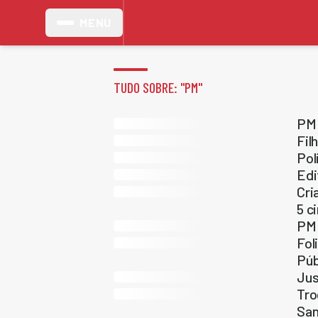
MENU
TUDO SOBRE: "
PM
"
PM 
Fil
Pol
Edi
Cri
5 c
PM 
Fol
Púb
Jus
Tro
San