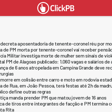
decreta aposentadoria de tenente-coronel réu por m
ha de PM morta por tenente-coronel vai receber pens
ícia Militar investiga morte de mulher sem sinais de vi
tal PM de Alagoas publicado: 1.060 vagas e salários de a
ança de 6 anos atropelada em Campina Grande deve rec
irurgias
morre em colisão entre carro e moto em rodovia estad
ia de Rua, em João Pessoa, terá festas até 2h da madru
lico define outras regras
tiça manda prender PM que matou jovem de 16 anos
ca de tiros entre integrantes de facção e PM termina c
ta Rita