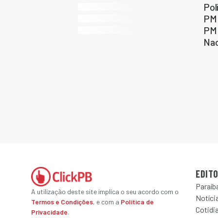
Pol
PM 
PM 
Nac
EDITO
Paraíb
A utilização deste site implica o seu acordo com o
Notícia
Termos e Condições
, e com a
Política de
Cotidi
Privacidade
.