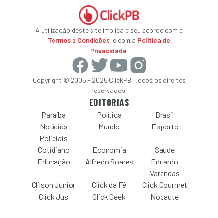
A utilização deste site implica o seu acordo com o
Termos e Condições
, e com a
Política de
Privacidade
.
Copyright © 2005 - 2025 ClickPB. Todos os direitos
reservados.
EDITORIAS
Paraíba
Política
Brasil
Notícias
Mundo
Esporte
Policiais
Cotidiano
Economia
Saúde
Educação
Alfredo Soares
Eduardo
Varandas
Clilson Júnior
Click da Fé
Click Gourmet
Click Jus
Click Geek
Nocaute