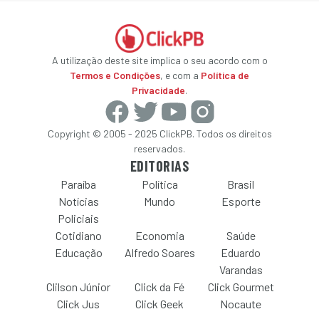
A utilização deste site implica o seu acordo com o
Termos e Condições
, e com a
Política de
Privacidade
.
Copyright © 2005 - 2025 ClickPB. Todos os direitos
reservados.
EDITORIAS
Paraíba
Política
Brasil
Notícias
Mundo
Esporte
Policiais
Cotidiano
Economia
Saúde
Educação
Alfredo Soares
Eduardo
Varandas
Clilson Júnior
Click da Fé
Click Gourmet
Click Jus
Click Geek
Nocaute