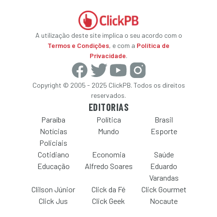
A utilização deste site implica o seu acordo com o
Termos e Condições
, e com a
Política de
Privacidade
.
Copyright © 2005 - 2025 ClickPB. Todos os direitos
reservados.
EDITORIAS
Paraíba
Política
Brasil
Notícias
Mundo
Esporte
Policiais
Cotidiano
Economia
Saúde
Educação
Alfredo Soares
Eduardo
Varandas
Clilson Júnior
Click da Fé
Click Gourmet
Click Jus
Click Geek
Nocaute