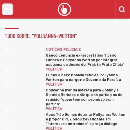
TUDO SOBRE: "
POLLYANNA-WERTON
"
NOTÍCIAS POLICIAIS
Gaeco denuncia ex-secretários Tibério
Limeira e Pollyanna Werton por integrar
esquema de desvio do 'Projeto Prato Cheio'
POLÍTICA
Lucas Ribeiro nomeia filho de Pollyanna
Werton para cargo no Governo da Paraíba
POLÍTICA
Pollyanna manda indireta para Johnny e
Ricardo Barbosa e diz que só participou de
reunião "quem tem compromisso com
partido"
POLÍTICA
Após Tião Gomes detonar Pollyanna Werton
e propor CPI, João Azevêdo fala em
"interesse contrariado" e prega diálogo
POLÍTICA