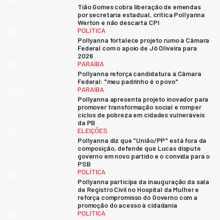
Tião Gomes cobra liberação de emendas
por secretaria estadual, critica Pollyanna
Werton e não descarta CPI
POLÍTICA
Pollyanna fortalece projeto rumo à Câmara
Federal com o apoio de Jô Oliveira para
2026
PARAÍBA
Pollyanna reforça candidatura à Câmara
Federal: "meu padrinho é o povo"
PARAÍBA
Pollyanna apresenta projeto inovador para
promover transformação social e romper
ciclos de pobreza em cidades vulneráveis
da PB
ELEIÇÕES
Pollyanna diz que "União/PP" está fora da
composição, defende que Lucas dispute
governo em novo partido e o convida para o
PSB
POLÍTICA
Pollyanna participa da inauguração da sala
de Registro Civil no Hospital da Mulher e
reforça compromisso do Governo com a
promoção do acesso à cidadania
POLÍTICA