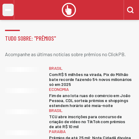
TUDO SOBRE: "
PRÊMIOS
"
Acompanhe as últimas notícias sobre prêmios no ClickPB.
BRASIL
Com R$ 5 milhões na virada, Pix do Milhão
bate recorde fazendo 54 novos milionários
só em 2025
ECONOMIA
Fim de ano lota ruas do comércio em João
Pessoa, CDL sorteia prêmios e shoppings
estendem horário até meia-noite
BRASIL
TCU abre inscrições para concurso de
criação de vídeo no TikTok com prêmios
de até R$ 10 mil
PARAÍBA
Prêmios de até 25 mil: Nota Cidadã divulga