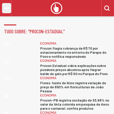
TUDO SOBRE: "
PROCON-ESTADUAL
"
ECONOMIA
Procon flagra cobrança de R$ 70 por
estacionamento no entorno do Parque do
Povo e notifica responsáveis
ECONOMIA
Procon Estadual cobra explicações sobre
possíveis preços abusivos após flagrar
balde de gelo por R$ 50 no Parque do Povo
ECONOMIA
Flores: haste de lírios registra variação de
preço de 650% em floriculturas de João
Pessoa
ECONOMIA
Procon-PB registra oscilação de 53,68% no
valor da tinta colorida em pesquisa de itens
para o carnaval; confira produtos
ECONOMIA