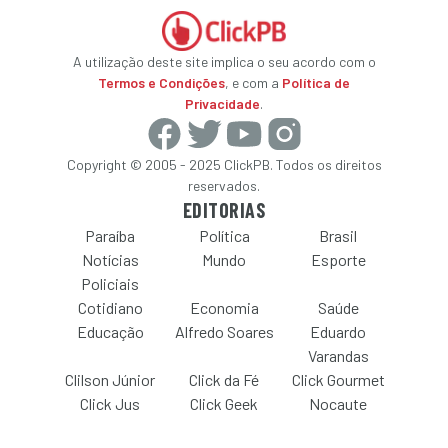
A utilização deste site implica o seu acordo com o
Termos e Condições
, e com a
Política de
Privacidade
.
Copyright © 2005 - 2025 ClickPB. Todos os direitos
reservados.
EDITORIAS
Paraíba
Política
Brasil
Notícias
Mundo
Esporte
Policiais
Cotidiano
Economia
Saúde
Educação
Alfredo Soares
Eduardo
Varandas
Clilson Júnior
Click da Fé
Click Gourmet
Click Jus
Click Geek
Nocaute