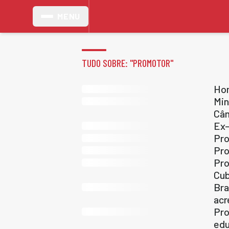
MENU
TUDO SOBRE: "
PROMOTOR
"
Hom
Min
Câm
Ex-
Pro
Pro
Pro
Cub
Bra
acr
Pro
ed