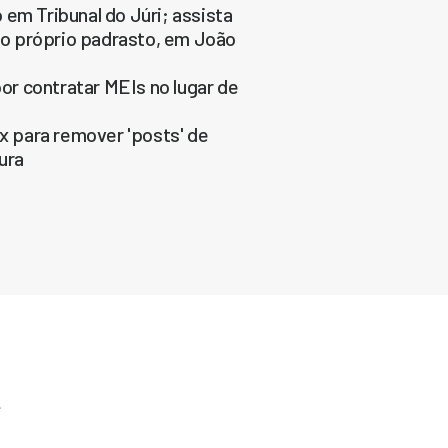
em Tribunal do Júri; assista
o próprio padrasto, em João
por contratar MEIs no lugar de
ix para remover 'posts' de
ura
e