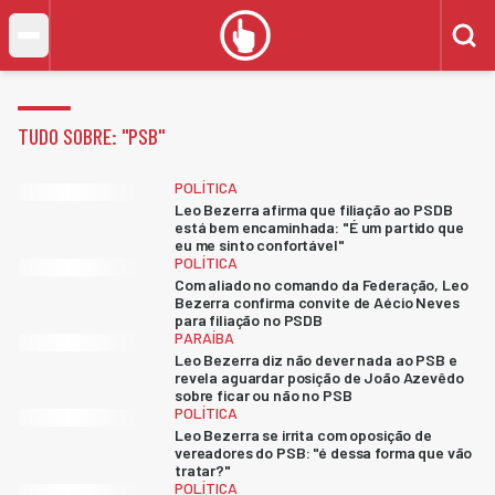
TUDO SOBRE: "
PSB
"
POLÍTICA
Leo Bezerra afirma que filiação ao PSDB
está bem encaminhada: "É um partido que
eu me sinto confortável"
POLÍTICA
Com aliado no comando da Federação, Leo
Bezerra confirma convite de Aécio Neves
para filiação no PSDB
PARAÍBA
Leo Bezerra diz não dever nada ao PSB e
revela aguardar posição de João Azevêdo
sobre ficar ou não no PSB
POLÍTICA
Leo Bezerra se irrita com oposição de
vereadores do PSB: "é dessa forma que vão
tratar?"
POLÍTICA