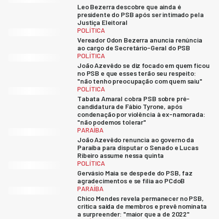
Leo Bezerra descobre que ainda é
presidente do PSB após ser intimado pela
Justiça Eleitoral
POLÍTICA
Vereador Odon Bezerra anuncia renúncia
ao cargo de Secretário-Geral do PSB
POLÍTICA
João Azevêdo se diz focado em quem ficou
no PSB e que esses terão seu respeito:
"não tenho preocupação com quem saiu"
POLÍTICA
Tabata Amaral cobra PSB sobre pré-
candidatura de Fábio Tyrone, após
condenação por violência à ex-namorada:
"não podemos tolerar"
PARAÍBA
João Azevêdo renuncia ao governo da
Paraíba para disputar o Senado e Lucas
Ribeiro assume nessa quinta
POLÍTICA
Gervásio Maia se despede do PSB, faz
agradecimentos e se filia ao PCdoB
PARAÍBA
Chico Mendes revela permanecer no PSB,
critica saída de membros e prevê nominata
a surpreender: "maior que a de 2022"