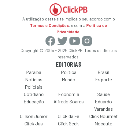
A utilização deste site implica o seu acordo com o
Termos e Condições
, e com a
Política de
Privacidade
.
Copyright © 2005 - 2025 ClickPB. Todos os direitos
reservados.
EDITORIAS
Paraíba
Política
Brasil
Notícias
Mundo
Esporte
Policiais
Cotidiano
Economia
Saúde
Educação
Alfredo Soares
Eduardo
Varandas
Clilson Júnior
Click da Fé
Click Gourmet
Click Jus
Click Geek
Nocaute