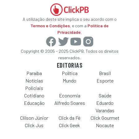
A utilização deste site implica o seu acordo com o
Termos e Condições
, e com a
Política de
Privacidade
.
Copyright © 2005 - 2025 ClickPB. Todos os direitos
reservados.
EDITORIAS
Paraíba
Política
Brasil
Notícias
Mundo
Esporte
Policiais
Cotidiano
Economia
Saúde
Educação
Alfredo Soares
Eduardo
Varandas
Clilson Júnior
Click da Fé
Click Gourmet
Click Jus
Click Geek
Nocaute