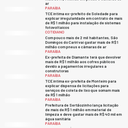
ar
PARAÍBA
TCE intima ex-prefeito de Soledade para
explicar irregularidade em contrato de mais
de R$ 1 milhão para instalação de sistemas
fotovoltaicos
COTIDIANO
Com pouco mais de 2 mil habitantes, São
Domingos do Cariri vai gastar mais de R$ 1
milhão com pneus e câmaras de ar
PARAÍBA
Ex-prefeita de Diamante terá que devolver
mais de R$ 1 milhão aos cofres públicos
devido a pagamentos irregulares a
construtoras
PARAÍBA
TCE intima ex-prefeita de Monteiro para
explicar dispensa de licitações para
serviços de coleta de lixo que somam mais
de R$ 1 milhão
PARAÍBA
Prefeitura de Sertãozinho lança licitação
de mais de R$ 1 milhão em material de
limpeza e deve gastar mais de R$ 40 mil em
água sanitária
PARAÍBA