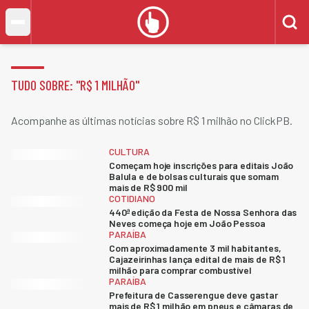
TUDO SOBRE: "
R$ 1 MILHÃO
"
Acompanhe as últimas notícias sobre R$ 1 milhão no ClickPB.
CULTURA
Começam hoje inscrições para editais João
Balula e de bolsas culturais que somam
mais de R$ 900 mil
COTIDIANO
440ª edição da Festa de Nossa Senhora das
Neves começa hoje em João Pessoa
PARAÍBA
Com aproximadamente 3 mil habitantes,
Cajazeirinhas lança edital de mais de R$ 1
milhão para comprar combustível
PARAÍBA
Prefeitura de Casserengue deve gastar
mais de R$ 1 milhão em pneus e câmaras de