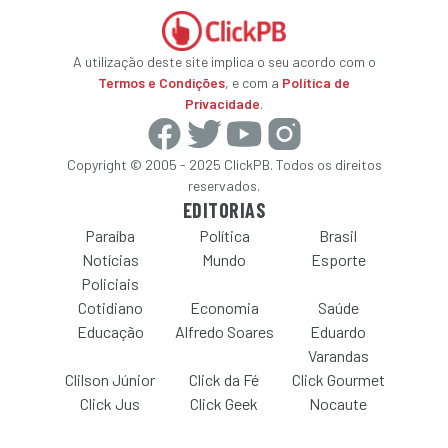
A utilização deste site implica o seu acordo com o
Termos e Condições
, e com a
Política de
Privacidade
.
Copyright © 2005 - 2025 ClickPB. Todos os direitos
reservados.
EDITORIAS
Paraíba
Política
Brasil
Notícias
Mundo
Esporte
Policiais
Cotidiano
Economia
Saúde
Educação
Alfredo Soares
Eduardo
Varandas
Clilson Júnior
Click da Fé
Click Gourmet
Click Jus
Click Geek
Nocaute