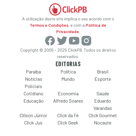
A utilização deste site implica o seu acordo com o
Termos e Condições
, e com a
Política de
Privacidade
.
Copyright © 2005 - 2025 ClickPB. Todos os direitos
reservados.
EDITORIAS
Paraíba
Política
Brasil
Notícias
Mundo
Esporte
Policiais
Cotidiano
Economia
Saúde
Educação
Alfredo Soares
Eduardo
Varandas
Clilson Júnior
Click da Fé
Click Gourmet
Click Jus
Click Geek
Nocaute