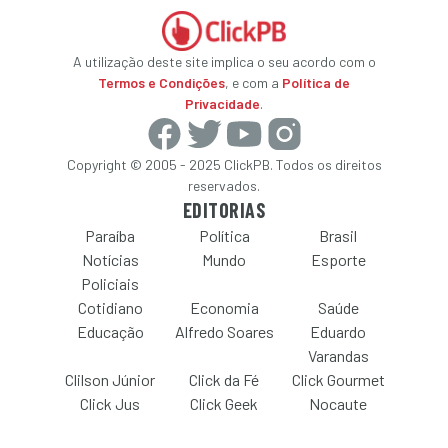
A utilização deste site implica o seu acordo com o
Termos e Condições
, e com a
Política de
Privacidade
.
Copyright © 2005 - 2025 ClickPB. Todos os direitos
reservados.
EDITORIAS
Paraíba
Política
Brasil
Notícias
Mundo
Esporte
Policiais
Cotidiano
Economia
Saúde
Educação
Alfredo Soares
Eduardo
Varandas
Clilson Júnior
Click da Fé
Click Gourmet
Click Jus
Click Geek
Nocaute