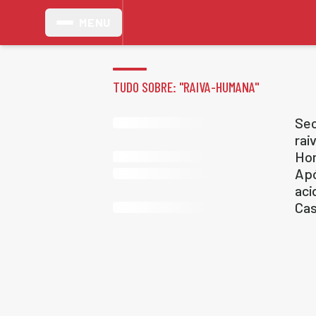
MENU
TUDO SOBRE: "
RAIVA-HUMANA
"
Sec
rai
Hom
Apó
aci
Cas