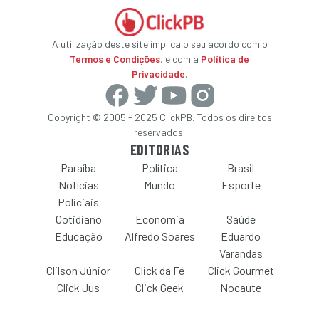
A utilização deste site implica o seu acordo com o
Termos e Condições
, e com a
Política de
Privacidade
.
Copyright © 2005 - 2025 ClickPB. Todos os direitos
reservados.
EDITORIAS
Paraíba
Política
Brasil
Notícias
Mundo
Esporte
Policiais
Cotidiano
Economia
Saúde
Educação
Alfredo Soares
Eduardo
Varandas
Clilson Júnior
Click da Fé
Click Gourmet
Click Jus
Click Geek
Nocaute