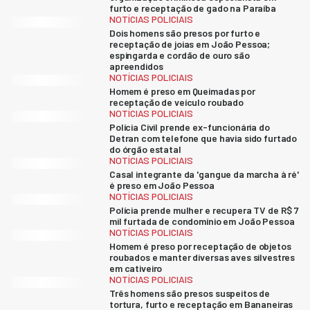
furto e receptação de gado na Paraíba
NOTÍCIAS POLICIAIS
Dois homens são presos por furto e
receptação de joias em João Pessoa;
espingarda e cordão de ouro são
apreendidos
NOTÍCIAS POLICIAIS
Homem é preso em Queimadas por
receptação de veículo roubado
NOTÍCIAS POLICIAIS
Polícia Civil prende ex-funcionária do
Detran com telefone que havia sido furtado
do órgão estatal
NOTÍCIAS POLICIAIS
Casal integrante da 'gangue da marcha à ré'
é preso em João Pessoa
NOTÍCIAS POLICIAIS
Polícia prende mulher e recupera TV de R$ 7
mil furtada de condomínio em João Pessoa
NOTÍCIAS POLICIAIS
Homem é preso por receptação de objetos
roubados e manter diversas aves silvestres
em cativeiro
NOTÍCIAS POLICIAIS
Três homens são presos suspeitos de
tortura, furto e receptação em Bananeiras