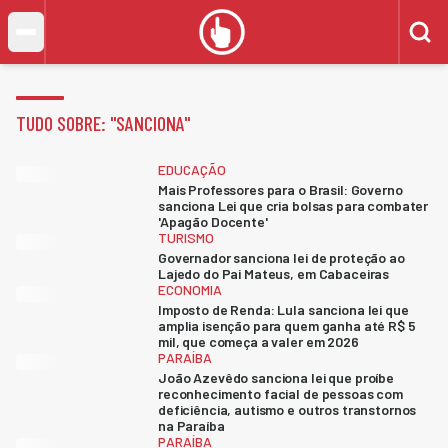
TUDO SOBRE: "
SANCIONA
"
EDUCAÇÃO
Mais Professores para o Brasil: Governo
sanciona Lei que cria bolsas para combater
'Apagão Docente'
TURISMO
Governador sanciona lei de proteção ao
Lajedo do Pai Mateus, em Cabaceiras
ECONOMIA
Imposto de Renda: Lula sanciona lei que
amplia isenção para quem ganha até R$ 5
mil, que começa a valer em 2026
PARAÍBA
João Azevêdo sanciona lei que proíbe
reconhecimento facial de pessoas com
deficiência, autismo e outros transtornos
na Paraíba
PARAÍBA