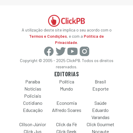
A utilização deste site implica o seu acordo com o
Termos e Condições
, e com a
Política de
Privacidade
.
Copyright © 2005 - 2025 ClickPB. Todos os direitos
reservados.
EDITORIAS
Paraíba
Política
Brasil
Notícias
Mundo
Esporte
Policiais
Cotidiano
Economia
Saúde
Educação
Alfredo Soares
Eduardo
Varandas
Clilson Júnior
Click da Fé
Click Gourmet
Click Jus
Click Geek
Nocaute