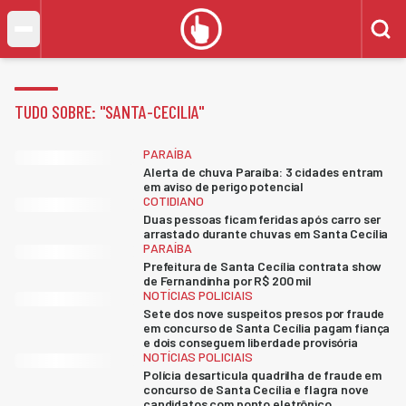
TUDO SOBRE: "
SANTA-CECILIA
"
PARAÍBA
Alerta de chuva Paraíba: 3 cidades entram
em aviso de perigo potencial
COTIDIANO
Duas pessoas ficam feridas após carro ser
arrastado durante chuvas em Santa Cecília
PARAÍBA
Prefeitura de Santa Cecília contrata show
de Fernandinha por R$ 200 mil
NOTÍCIAS POLICIAIS
Sete dos nove suspeitos presos por fraude
em concurso de Santa Cecília pagam fiança
e dois conseguem liberdade provisória
NOTÍCIAS POLICIAIS
Polícia desarticula quadrilha de fraude em
concurso de Santa Cecília e flagra nove
candidatos com ponto eletrônico