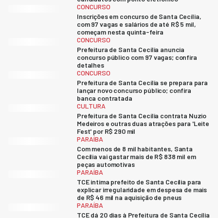
CONCURSO
Inscrições em concurso de Santa Cecília,
com 97 vagas e salários de até R$ 5 mil,
começam nesta quinta-feira
CONCURSO
Prefeitura de Santa Cecília anuncia
concurso público com 97 vagas; confira
detalhes
CONCURSO
Prefeitura de Santa Cecília se prepara para
lançar novo concurso público; confira
banca contratada
CULTURA
Prefeitura de Santa Cecília contrata Nuzio
Medeiros e outras duas atrações para 'Leite
Fest' por R$ 290 mil
PARAÍBA
Com menos de 8 mil habitantes, Santa
Cecília vai gastar mais de R$ 838 mil em
peças automotivas
PARAÍBA
TCE intima prefeito de Santa Cecília para
explicar irregularidade em despesa de mais
de R$ 46 mil na aquisição de pneus
PARAÍBA
TCE dá 20 dias à Prefeitura de Santa Cecília