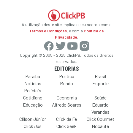
A utilização deste site implica o seu acordo com o
Termos e Condições
, e com a
Política de
Privacidade
.
Copyright © 2005 - 2025 ClickPB. Todos os direitos
reservados.
EDITORIAS
Paraíba
Política
Brasil
Notícias
Mundo
Esporte
Policiais
Cotidiano
Economia
Saúde
Educação
Alfredo Soares
Eduardo
Varandas
Clilson Júnior
Click da Fé
Click Gourmet
Click Jus
Click Geek
Nocaute