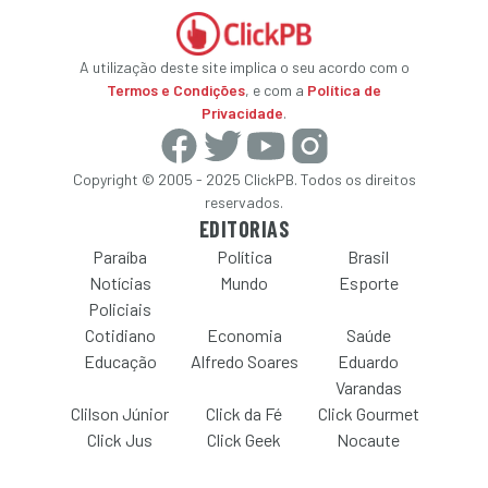
A utilização deste site implica o seu acordo com o
Termos e Condições
, e com a
Política de
Privacidade
.
Copyright © 2005 - 2025 ClickPB. Todos os direitos
reservados.
EDITORIAS
Paraíba
Política
Brasil
Notícias
Mundo
Esporte
Policiais
Cotidiano
Economia
Saúde
Educação
Alfredo Soares
Eduardo
Varandas
Clilson Júnior
Click da Fé
Click Gourmet
Click Jus
Click Geek
Nocaute