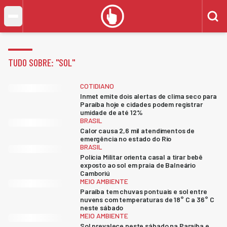
TUDO SOBRE: "
SOL
"
COTIDIANO
Inmet emite dois alertas de clima seco para
Paraíba hoje e cidades podem registrar
umidade de até 12%
BRASIL
Calor causa 2,6 mil atendimentos de
emergência no estado do Rio
BRASIL
Polícia Militar orienta casal a tirar bebê
exposto ao sol em praia de Balneário
Camboriú
MEIO AMBIENTE
Paraíba tem chuvas pontuais e sol entre
nuvens com temperaturas de 18° C a 36° C
neste sábado
MEIO AMBIENTE
Sol prevalece neste sábado na Paraíba e