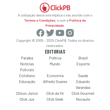
A utilização deste site implica o seu acordo com o
Termos e Condições
, e com a
Política de
Privacidade
.
Copyright © 2005 - 2025 ClickPB. Todos os direitos
reservados.
EDITORIAS
Paraíba
Política
Brasil
Notícias
Mundo
Esporte
Policiais
Cotidiano
Economia
Saúde
Educação
Alfredo Soares
Eduardo
Varandas
Clilson Júnior
Click da Fé
Click Gourmet
Click Jus
Click Geek
Nocaute