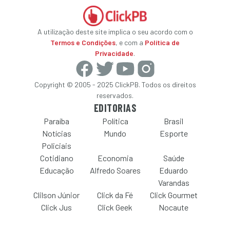
A utilização deste site implica o seu acordo com o
Termos e Condições
, e com a
Política de
Privacidade
.
Copyright © 2005 - 2025 ClickPB. Todos os direitos
reservados.
EDITORIAS
Paraíba
Política
Brasil
Notícias
Mundo
Esporte
Policiais
Cotidiano
Economia
Saúde
Educação
Alfredo Soares
Eduardo
Varandas
Clilson Júnior
Click da Fé
Click Gourmet
Click Jus
Click Geek
Nocaute