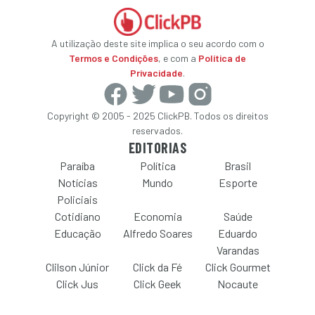
A utilização deste site implica o seu acordo com o
Termos e Condições
, e com a
Política de
Privacidade
.
Copyright © 2005 - 2025 ClickPB. Todos os direitos
reservados.
EDITORIAS
Paraíba
Política
Brasil
Notícias
Mundo
Esporte
Policiais
Cotidiano
Economia
Saúde
Educação
Alfredo Soares
Eduardo
Varandas
Clilson Júnior
Click da Fé
Click Gourmet
Click Jus
Click Geek
Nocaute