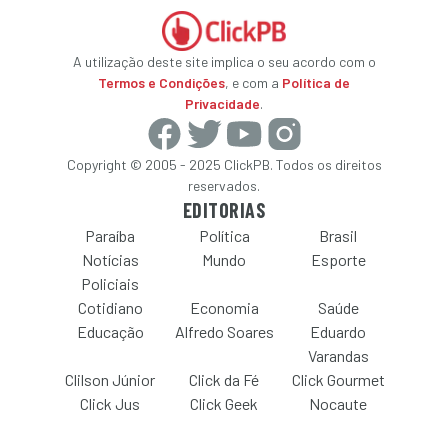
A utilização deste site implica o seu acordo com o
Termos e Condições
, e com a
Política de
Privacidade
.
Copyright © 2005 - 2025 ClickPB. Todos os direitos
reservados.
EDITORIAS
Paraíba
Política
Brasil
Notícias
Mundo
Esporte
Policiais
Cotidiano
Economia
Saúde
Educação
Alfredo Soares
Eduardo
Varandas
Clilson Júnior
Click da Fé
Click Gourmet
Click Jus
Click Geek
Nocaute