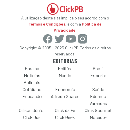
A utilização deste site implica o seu acordo com o
Termos e Condições
, e com a
Política de
Privacidade
.
Copyright © 2005 - 2025 ClickPB. Todos os direitos
reservados.
EDITORIAS
Paraíba
Política
Brasil
Notícias
Mundo
Esporte
Policiais
Cotidiano
Economia
Saúde
Educação
Alfredo Soares
Eduardo
Varandas
Clilson Júnior
Click da Fé
Click Gourmet
Click Jus
Click Geek
Nocaute