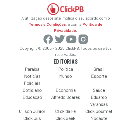
A utilização deste site implica o seu acordo com o
Termos e Condições
, e com a
Política de
Privacidade
.
Copyright © 2005 - 2025 ClickPB. Todos os direitos
reservados.
EDITORIAS
Paraíba
Política
Brasil
Notícias
Mundo
Esporte
Policiais
Cotidiano
Economia
Saúde
Educação
Alfredo Soares
Eduardo
Varandas
Clilson Júnior
Click da Fé
Click Gourmet
Click Jus
Click Geek
Nocaute