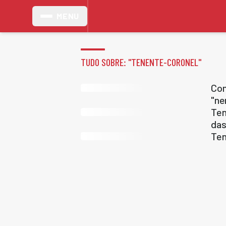
MENU
TUDO SOBRE: "
TENENTE-CORONEL
"
Com
"ne
Ten
das
Ten