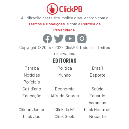
A utilização deste site implica o seu acordo com o
Termos e Condições
, e com a
Política de
Privacidade
.
Copyright © 2005 - 2025 ClickPB. Todos os direitos
reservados.
EDITORIAS
Paraíba
Política
Brasil
Notícias
Mundo
Esporte
Policiais
Cotidiano
Economia
Saúde
Educação
Alfredo Soares
Eduardo
Varandas
Clilson Júnior
Click da Fé
Click Gourmet
Click Jus
Click Geek
Nocaute