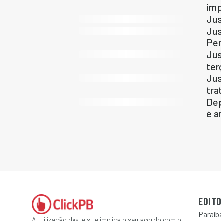
imp
Jus
Jus
Pe
Jus
ter
Jus
tra
Dep
é a
EDITO
Paraíb
A utilização deste site implica o seu acordo com o