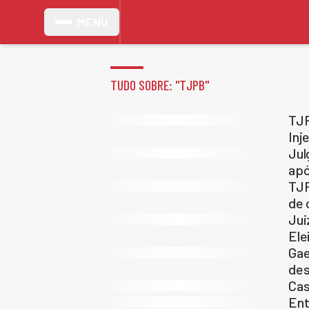
MENU
TUDO SOBRE: "
TJPB
"
TJP
Inj
Jul
apó
TJP
de 
Jui
Ele
Gae
des
Cas
Ent