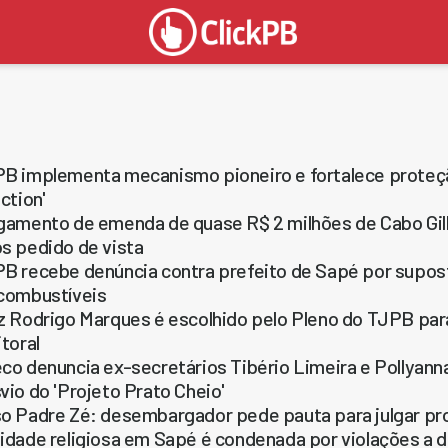
B implementa mecanismo pioneiro e fortalece proteç
ection'
gamento de emenda de quase R$ 2 milhões de Cabo Gilb
s pedido de vista
B recebe denúncia contra prefeito de Sapé por supost
combustíveis
z Rodrigo Marques é escolhido pelo Pleno do TJPB para
itoral
co denuncia ex-secretários Tibério Limeira e Pollyan
vio do 'Projeto Prato Cheio'
o Padre Zé: desembargador pede pauta para julgar pr
idade religiosa em Sapé é condenada por violações a d