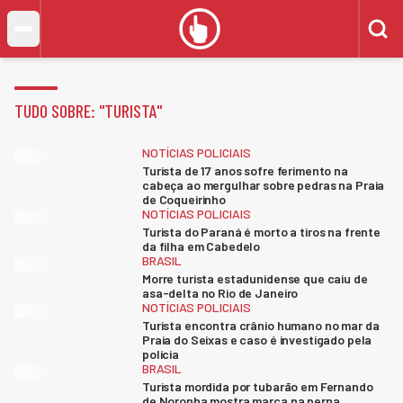
TUDO SOBRE: "
TURISTA
"
NOTÍCIAS POLICIAIS
Turista de 17 anos sofre ferimento na
cabeça ao mergulhar sobre pedras na Praia
de Coqueirinho
NOTÍCIAS POLICIAIS
Turista do Paraná é morto a tiros na frente
da filha em Cabedelo
BRASIL
Morre turista estadunidense que caiu de
asa-delta no Rio de Janeiro
NOTÍCIAS POLICIAIS
Turista encontra crânio humano no mar da
Praia do Seixas e caso é investigado pela
polícia
BRASIL
Turista mordida por tubarão em Fernando
de Noronha mostra marca na perna