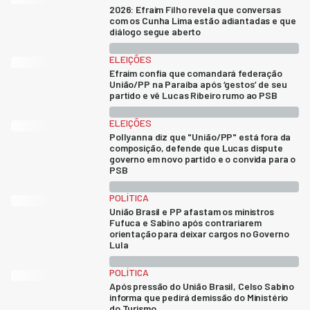
2026: Efraim Filho revela que conversas
com os Cunha Lima estão adiantadas e que
diálogo segue aberto
ELEIÇÕES
Efraim confia que comandará federação
União/PP na Paraíba após ‘gestos’ de seu
partido e vê Lucas Ribeiro rumo ao PSB
ELEIÇÕES
Pollyanna diz que "União/PP" está fora da
composição, defende que Lucas dispute
governo em novo partido e o convida para o
PSB
POLÍTICA
União Brasil e PP afastam os ministros
Fufuca e Sabino após contrariarem
orientação para deixar cargos no Governo
Lula
POLÍTICA
Após pressão do União Brasil, Celso Sabino
informa que pedirá demissão do Ministério
do Turismo