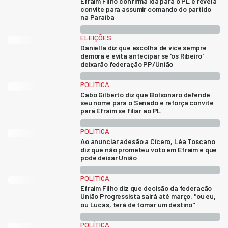
Efraim Filho confirma ida para o PL e revela
convite para assumir comando do partido
na Paraíba
ELEIÇÕES
Daniella diz que escolha de vice sempre
demora e evita antecipar se 'os Ribeiro'
deixarão federação PP/União
POLÍTICA
Cabo Gilberto diz que Bolsonaro defende
seu nome para o Senado e reforça convite
para Efraim se filiar ao PL
POLÍTICA
Ao anunciar adesão a Cícero, Léa Toscano
diz que não prometeu voto em Efraim e que
pode deixar União
POLÍTICA
Efraim Filho diz que decisão da federação
União Progressista sairá até março: "ou eu,
ou Lucas, terá de tomar um destino"
POLÍTICA