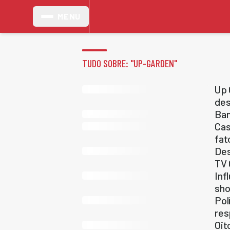
MENU
TUDO SOBRE: "
UP-GARDEN
"
Up 
des
Ban
Cas
fat
Des
TV 
Inf
sho
Pol
res
Oit