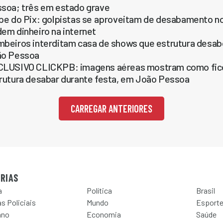
soa; três em estado grave
pe do Pix: golpistas se aproveitam de desabamento n
em dinheiro na internet
beiros interditam casa de shows que estrutura desabo
ão Pessoa
LUSIVO CLICKPB: imagens aéreas mostram como fico
rutura desabar durante festa, em João Pessoa
CARREGAR ANTERIORES
RIAS
a
Política
Brasil
s Policiais
Mundo
Esport
ano
Economia
Saúde