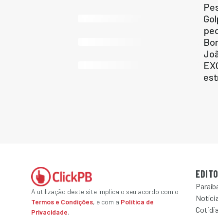
Pes
Gol
ped
Bom
Jo
EXC
est
EDITO
Paraíb
A utilização deste site implica o seu acordo com o
Notícia
Termos e Condições
, e com a
Política de
Cotidi
Privacidade
.