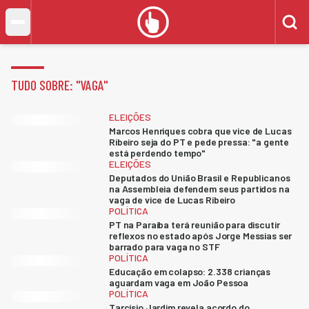
TUDO SOBRE: "
VAGA
"
ELEIÇÕES
Marcos Henriques cobra que vice de Lucas
Ribeiro seja do PT e pede pressa: "a gente
está perdendo tempo"
ELEIÇÕES
Deputados do União Brasil e Republicanos
na Assembleia defendem seus partidos na
vaga de vice de Lucas Ribeiro
POLÍTICA
PT na Paraíba terá reunião para discutir
reflexos no estado após Jorge Messias ser
barrado para vaga no STF
POLÍTICA
Educação em colapso: 2.338 crianças
aguardam vaga em João Pessoa
POLÍTICA
Tarcísio Jardim revela acordo do