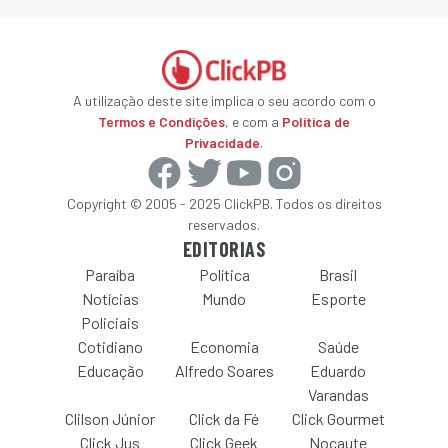
A utilização deste site implica o seu acordo com o
Termos e Condições
, e com a
Política de
Privacidade
.
Copyright © 2005 - 2025 ClickPB. Todos os direitos
reservados.
EDITORIAS
Paraíba
Política
Brasil
Notícias
Mundo
Esporte
Policiais
Cotidiano
Economia
Saúde
Educação
Alfredo Soares
Eduardo
Varandas
Clilson Júnior
Click da Fé
Click Gourmet
Click Jus
Click Geek
Nocaute