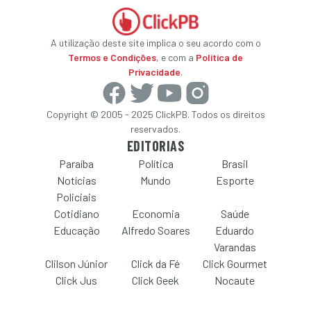
A utilização deste site implica o seu acordo com o
Termos e Condições
, e com a
Política de
Privacidade
.
Copyright © 2005 - 2025 ClickPB. Todos os direitos
reservados.
EDITORIAS
Paraíba
Política
Brasil
Notícias
Mundo
Esporte
Policiais
Cotidiano
Economia
Saúde
Educação
Alfredo Soares
Eduardo
Varandas
Clilson Júnior
Click da Fé
Click Gourmet
Click Jus
Click Geek
Nocaute