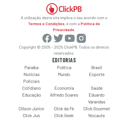
A utilização deste site implica o seu acordo com o
Termos e Condições
, e com a
Política de
Privacidade
.
Copyright © 2005 - 2025 ClickPB. Todos os direitos
reservados.
EDITORIAS
Paraíba
Política
Brasil
Notícias
Mundo
Esporte
Policiais
Cotidiano
Economia
Saúde
Educação
Alfredo Soares
Eduardo
Varandas
Clilson Júnior
Click da Fé
Click Gourmet
Click Jus
Click Geek
Nocaute