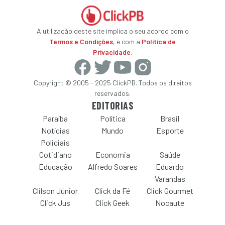
A utilização deste site implica o seu acordo com o
Termos e Condições
, e com a
Política de
Privacidade
.
Copyright © 2005 - 2025 ClickPB. Todos os direitos
reservados.
EDITORIAS
Paraíba
Política
Brasil
Notícias
Mundo
Esporte
Policiais
Cotidiano
Economia
Saúde
Educação
Alfredo Soares
Eduardo
Varandas
Clilson Júnior
Click da Fé
Click Gourmet
Click Jus
Click Geek
Nocaute